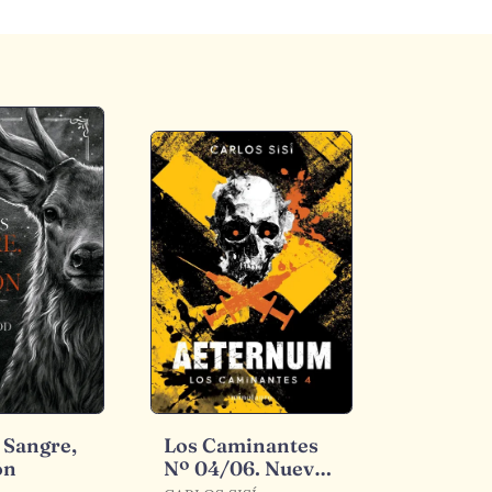
 Sangre,
Los Caminantes
ón
Nº 04/06. Nueva
Edición