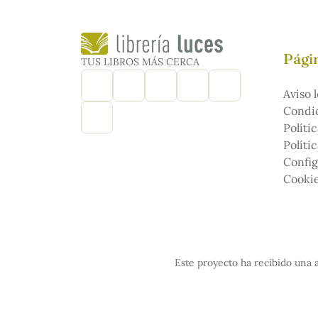
Págin
TUS LIBROS MÁS CERCA
Aviso l
Condic
Políti
Políti
Config
Cooki
Este proyecto ha recibido una a