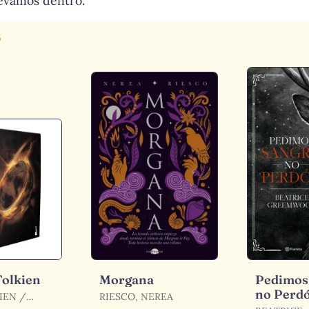
levamos dentro.
s
Tolkien
Morgana
Pedimos
no Perd
IEN /
RIESCO, NEREA