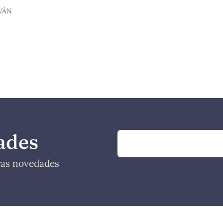
VÁN
ades
tras novedades