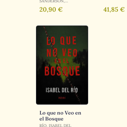
TOLKIEN, J. R
SANDERSON,
TOLKIEN
BRANDON
20,90 €
41,85 €
Lo que no Veo en
el Bosque
RÍO, ISABEL DEL