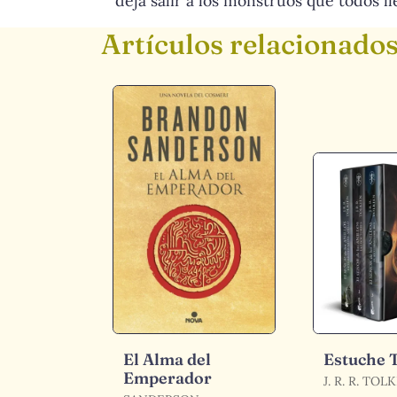
deja salir a los monstruos que todos l
Artículos relacionado
El Alma del
Estuche 
Emperador
J. R. R. TOLK