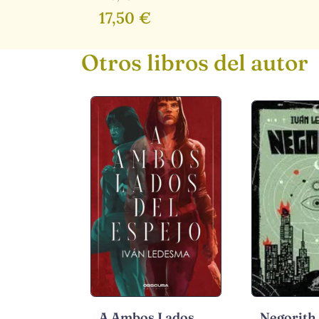
17,50 €
Otros libros del autor
A Ambos Lados
Negorith