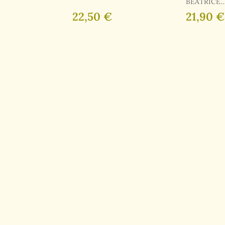
. R. /
BEATRICE
GREEMWO
22,50 €
21,90 €