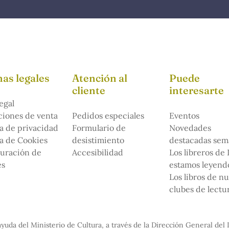
as legales
Atención al
Puede
cliente
interesarte
egal
iones de venta
Pedidos especiales
Eventos
ca de privacidad
Formulario de
Novedades
ca de Cookies
desistimiento
destacadas sem
uración de
Accesibilidad
Los libreros de
es
estamos leyendo
Los libros de n
clubes de lectu
yuda del Ministerio de Cultura, a través de la Dirección General del 