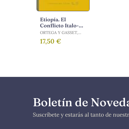
Etiopía. El
Conflicto Italo-
Abisinio
ORTEGA Y GASSET,
EDUARDO
17,50 €
Boletín de Noved
Suscríbete y estarás al tanto de nues