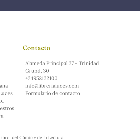
Contacto
Alameda Principal 37 - Trinidad
Grund, 30
+34952122100
ana
info@librerialuces.com
 Luces
Formulario de contacto
...
uestros
ra
Libro, del Cómic y de la Lectura