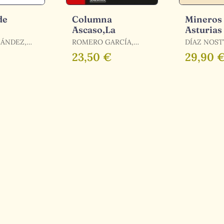
de
Columna
Mineros
Ascaso,La
Asturias
NÁNDEZ,
ROMERO GARCÍA,
DÍAZ NOST
QUE
ELADI
BERNARDO
23,50 €
29,90 