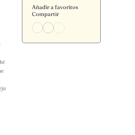
Añadir a favoritos
Compartir
t
bé
ue
l
eja