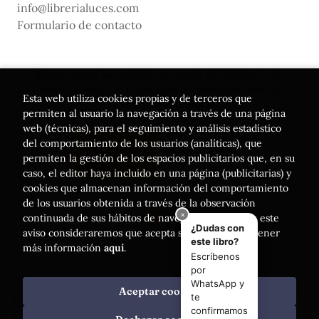
info@librerialuces.com
Formulario de contacto
Este proyecto ha recibido una ayuda del Ministerio de
Cultura, a través de la Dirección General del Libro, del
Esta web utiliza cookies propias y de terceros que
Cómic y de la Lectura
permiten al usuario la navegación a través de una página
web (técnicas), para el seguimiento y análisis estadístico
del comportamiento de los usuarios (analíticas), que
permiten la gestión de los espacios publicitarios que, en su
caso, el editor haya incluido en una página (publicitarias) y
cookies que almacenan información del comportamiento
de los usuarios obtenida a través de la observación
continuada de sus hábitos de navegación. Si acepta este
aviso consideraremos que acepta su uso. Puede obtener
más información
aquí
.
Aceptar cookies
2026 ©
Librería Luces
. Todos los Derechos Reservados |
Trevenque Group