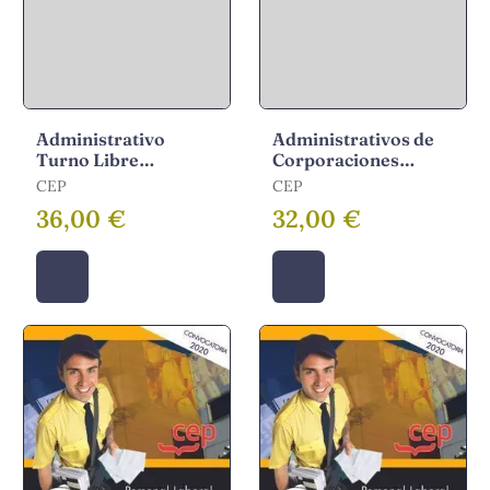
Administrativo
Administrativos de
Turno Libre
Corporaciones
Andalucia Temario
Locales Temario 3
CEP
CEP
Vol I
36,00 €
32,00 €