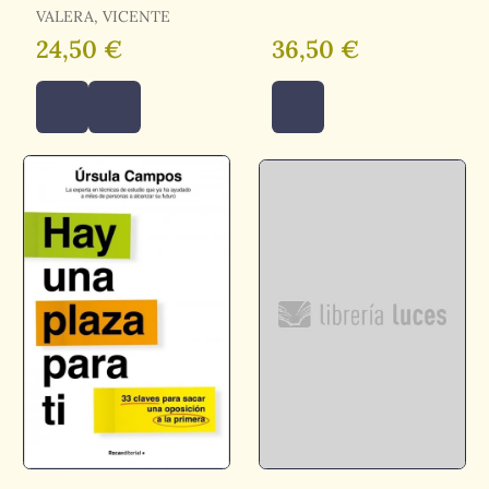
Estudia con Martina
Sociales Personal
VALERA, VICENTE
Laboral de la Junta
24,50 €
36,50 €
de Andalucía 2007