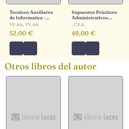
Tecnicos Auxiliares
Supuestos Prácticos
de Informatica -
Administrativos
Bloque Iii ( Temario y
Administración del
VV. AA., VV. AA.
, C.E.A.
Supuestos Practicos)
Estado. Promoción
52,00 €
49,00 €
Interna
Otros libros del autor