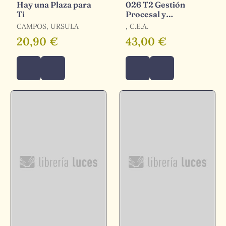
Hay una Plaza para
026 T2 Gestión
Ti
Procesal y
Administrativa,
CAMPOS, URSULA
, C.E.A.
Promoción Interna
20,90 €
43,00 €