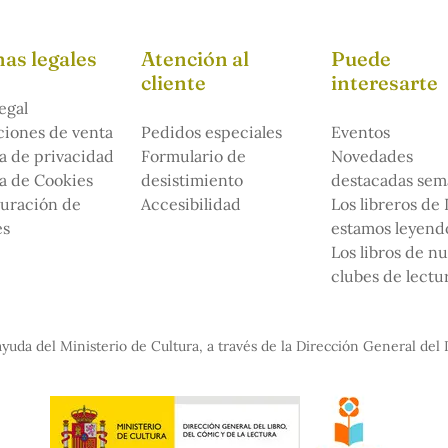
as legales
Atención al
Puede
cliente
interesarte
egal
iones de venta
Pedidos especiales
Eventos
ca de privacidad
Formulario de
Novedades
ca de Cookies
desistimiento
destacadas sem
uración de
Accesibilidad
Los libreros de
es
estamos leyendo
Los libros de n
clubes de lectu
yuda del Ministerio de Cultura, a través de la Dirección General del 