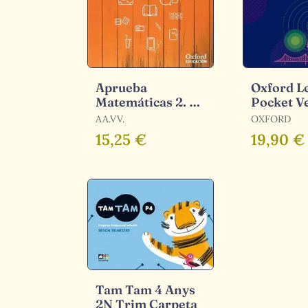
Aprueba
Oxford L
Matemáticas 2. º
Pocket V
eso. Cuaderno del
Tenses
AA.VV.
OXFORD
Alumno.
15,25 €
19,90 €
Tam Tam 4 Anys
2N Trim Carpeta