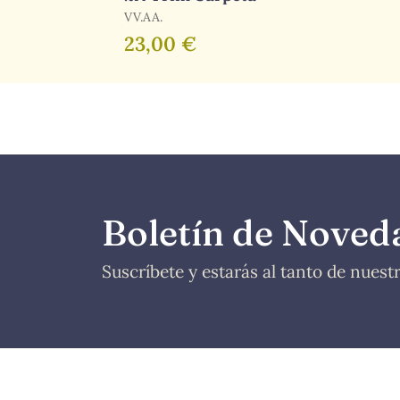
VV.AA.
23,00 €
Boletín de Noved
Suscríbete y estarás al tanto de nues