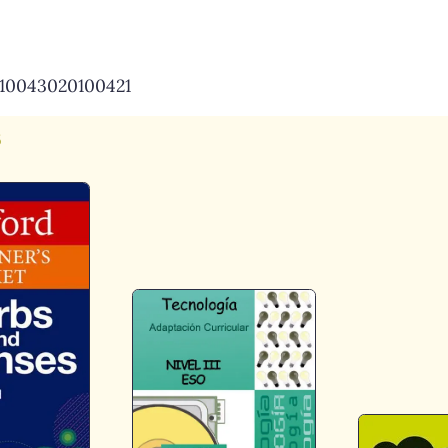
2010043020100421
s