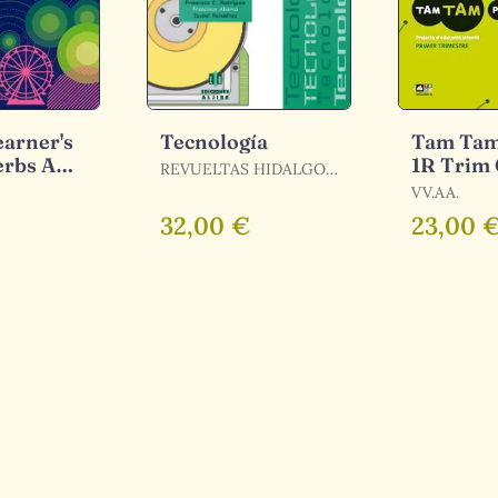
earner's
Tecnología
Tam Tam
erbs And
1R Trim 
REVUELTAS HIDALGO,
ISABEL / ABARCA
VV.AA.
HERNÁNDEZ,
32,00 €
23,00 
FRANCISCO /
RODRÍGUEZ ESPEJO,
FRANCISCA / ABARCA
FERNÁNDEZ,
FRANCISCO