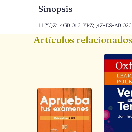
Sinopsis
1.1 ,YQZ; ,4GB 01.3 ,YPZ; ,4Z-ES-AB 0
Artículos relacionado