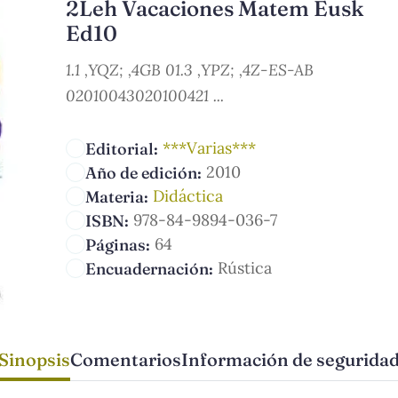
2Leh Vacaciones Matem Eusk
Ed10
1.1 ,YQZ; ,4GB 01.3 ,YPZ; ,4Z-ES-AB
02010043020100421 ...
***Varias***
Editorial:
2010
Año de edición:
Didáctica
Materia:
978-84-9894-036-7
ISBN:
64
Páginas:
Rústica
Encuadernación:
Sinopsis
Comentarios
Información de segurida