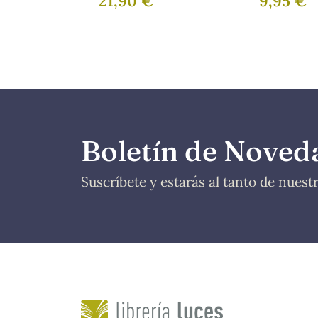
21,90 €
9,95 €
Boletín de Noved
Suscríbete y estarás al tanto de nues