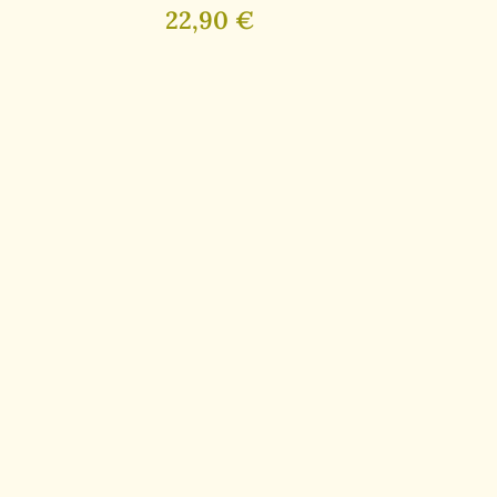
es para
22,90 €
 Errores