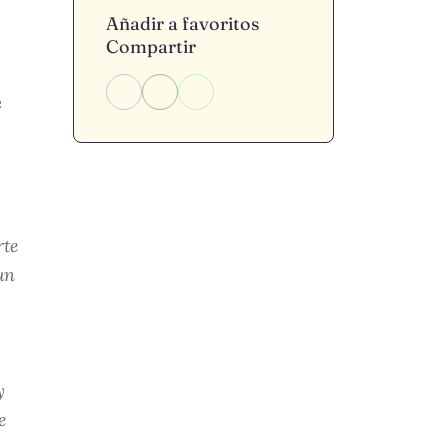
Añadir a favoritos
Compartir
e
rte
un
y
e