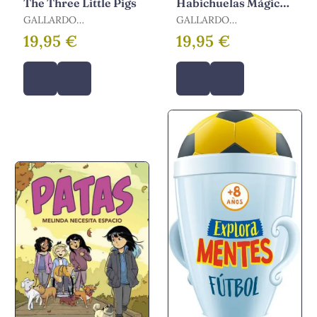
The Three Little Pigs
Habichuelas Mágicas
/ Jack And The
GALLARDO
GALLARDO
Beanstalk
SANCHEZ,PEDRO
SANCHEZ,PEDRO
19,95 €
19,95 €