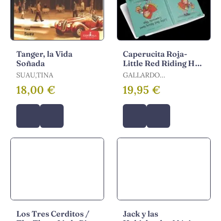
Tanger, la Vida
Caperucita Roja-
Soñada
Little Red Riding Hoo
Cas-Ing
SUAU,TINA
GALLARDO
SANCHEZ,PEDRO
18,00 €
19,95 €
Los Tres Cerditos /
Jack y las