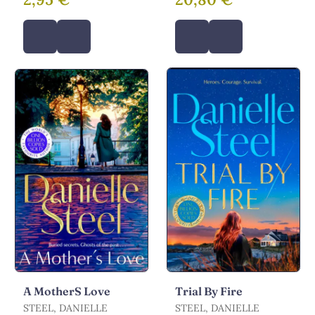
THOMAS-BILSTEIN,
JACQUES / ESPINOSA,
MICHAEL
A MotherS Love
Trial By Fire
STEEL, DANIELLE
STEEL, DANIELLE