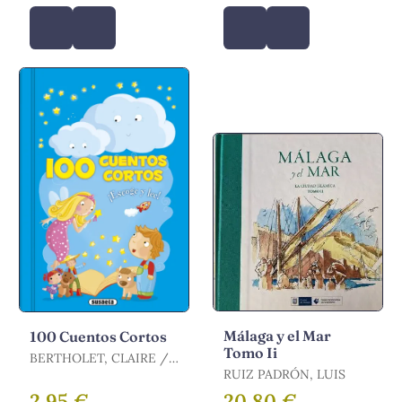
Málaga y el Mar
100 Cuentos Cortos
Tomo Ii
BERTHOLET, CLAIRE /
HOPWOOD, SALLY-ANN
RUIZ PADRÓN, LUIS
/ MAJOR, LENIA /
2,95 €
20,80 €