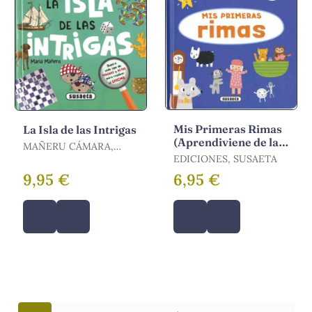
Mis Primeras Rimas
La Isla de las Intrigas
(Aprendiviene de la
MAÑERU CÁMARA,
Ref:s509
MARÍA
EDICIONES, SUSAETA
9,95 €
6,95 €