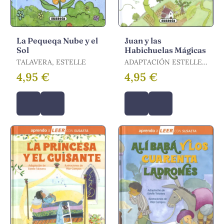
La Pequeqa Nube y el
Juan y las
Sol
Habichuelas Mágicas
TALAVERA, ESTELLE
ADAPTACIÓN ESTELLE
TALAVERA
4,95 €
4,95 €