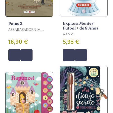
Explora Mentes
Patas 2
Futbol + de 8 Años
ASSARASAKORN M.
FAIRBAIRN N /
AA.VV.
FAIRBAIRN, NATHAN /
16,90 €
5,95 €
ASSARASAKORN,
MICHELE