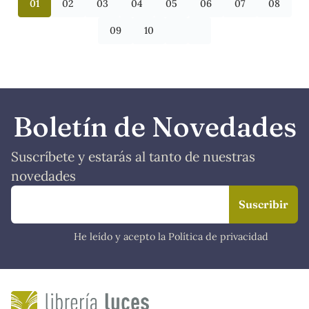
01
02
03
04
05
06
07
08
09
10
Boletín de Novedades
Suscríbete y estarás al tanto de nuestras
novedades
He leído y acepto la Política de privacidad