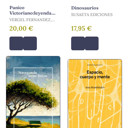
Panico
Dinosaurios
Victoriano:leyenda
SUSAETA EDICIONES
Spring-Heeled Jack
VERGEL FERNANDEZ,
PABLO
20,00 €
17,95 €