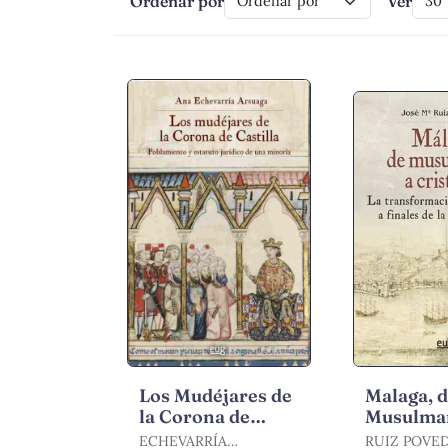
Ordenar por
Ver
Los Mudéjares de
Malaga, 
la Corona de
Musulma
Castilla
Cristiana
ECHEVARRÍA
RUIZ POVE