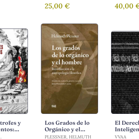
Formación de Al-
Excursio
SÉNAC, PHILIPPE
JOSÉ LUIS / PEULA
25,00 €
40,00 
Ándalus (711-756)
Día
GARCÍA, J
/ ORTEGA VINUESA,
JOSÉ LUIS
trofes y
Los Grados de lo
El Derec
entos:
Orgánico y el
Intelige
Cultural
Hombre
Artificia
PLESSNER, HELMUTH
VVAA