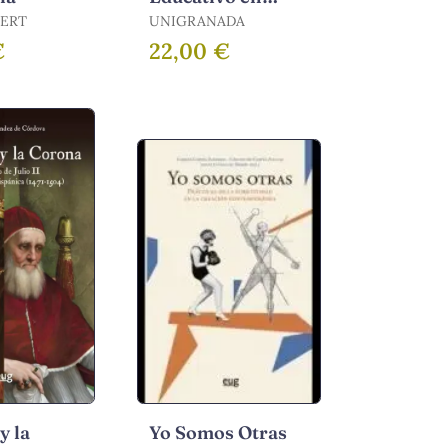
Tiempos de Crisis
BERT
UNIGRANADA
€
22,00 €
y la
Yo Somos Otras