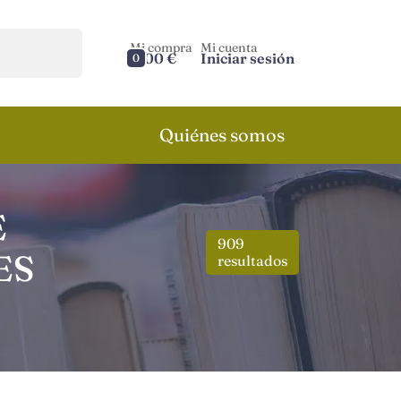
Mi compra
Mi cuenta
0,00 €
Iniciar sesión
0
Quiénes somos
E
909
ES
resultados