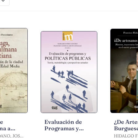
de
Evaluación de
¿De Arte
na a
Programas y
Burgues
Política Públicas
Plateros
DANO, JOSÉ
HIDALGO 