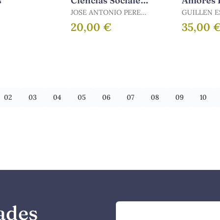
s
Ciencias Sociales
Amores F
y las
JOSE ANTONIO PEREZ
GUILLEN 
Humanidades
TAPIAS
20,00 €
35,00 
02
03
04
05
06
07
08
09
10
ades