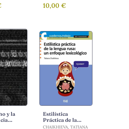
nes de un
€
10,00 €
OSÉ MANUEL
ho y la
Estilística
ncia
Práctica de la
l
Lengua Rusa
CHAIKHIEVA, TATIANA