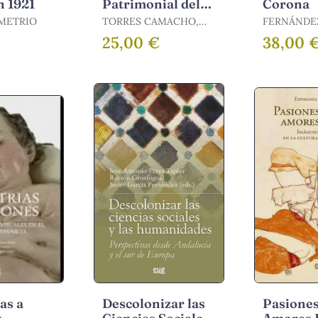
n 1921
Patrimonial del
Corona
Franquismo
METRIO
TORRES CAMACHO,
FERNÁNDE
JESUS NICOLAS
CÓRDOVA M
25,00 €
38,00 
ÁLVARO
as a
Descolonizar las
Pasiones