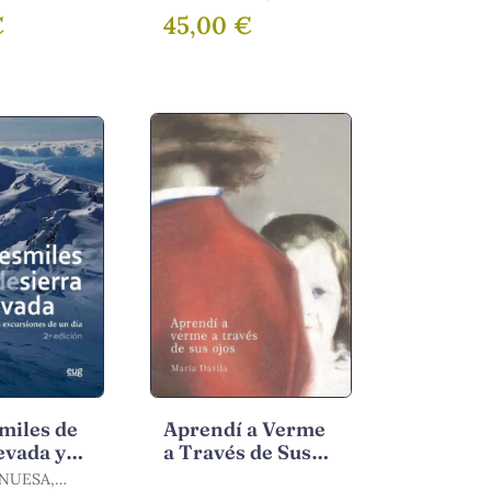
rias
O
/ SÁNCHEZ LÓPEZ,
€
45,00 €
es y
JUAN ANTONIO
ocial en
miles de
Aprendí a Verme
evada y
a Través de Sus
Ojos
NUESA,