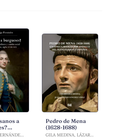
sanos a
Pedro de Mena
es?
(1628-1688)
,
FERNÁNDEZ,
GILA MEDINA, LÁZARO