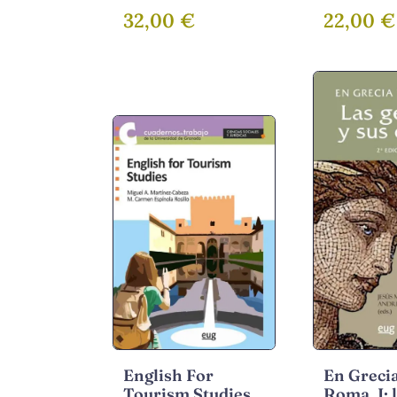
Landowska (1922-
ALCANTUD,
32,00 €
22,00 €
1931)
ANTONIO
English For
En Grecia
Tourism Studies
Roma, I: 