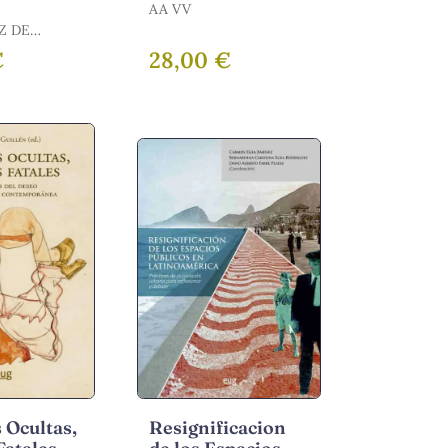
AA VV
Z DE
IRALLES,
€
28,00 €
 Ocultas,
Resignificacion