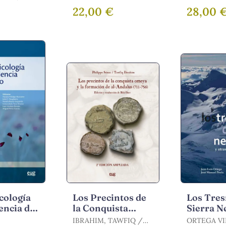
Trayecto
FRANCISC
€
22,00 €
28,00 
Familiar
Cambio S
cología
Los Precintos de
Los Tres
lencia de
la Conquista
Sierra N
Omeya y la
Otras
IBRAHIM, TAWFIQ /
ORTEGA VI