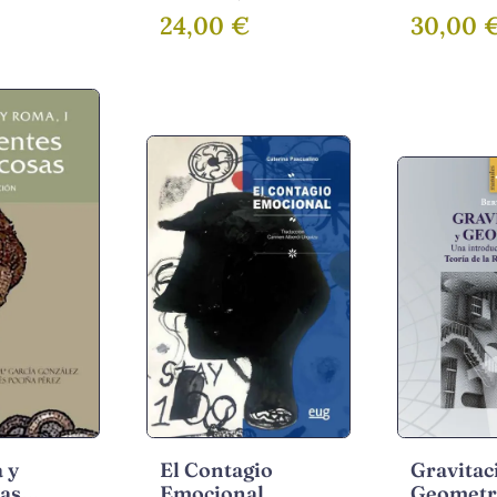
 JOSÉ
24,00 €
30,00 
 y
El Contagio
Gravitac
las
Emocional
Geometr