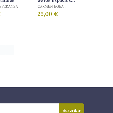
atales
de los Espacios
Publicos en
ESPERANZA
CARMEN EGEA
Latinoamerica
JIMENEZ
€
25,00 €