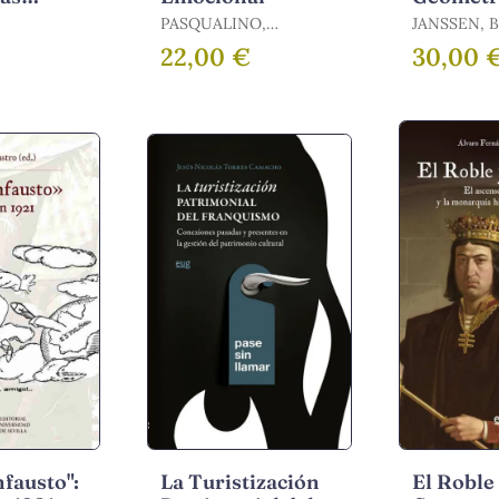
 Sus
PASQUALINO,
JANSSEN, 
CATERINA
22,00 €
30,00 
nfausto":
La Turistización
El Roble 