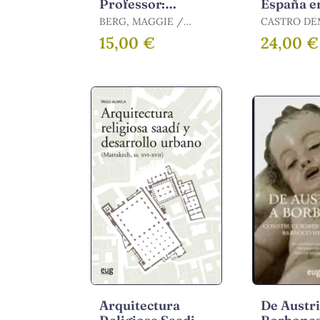
Professor:
España e
Desafiando la
BERG, MAGGIE /
CASTRO DE
Cultura de la
SEEBER, BARBARA K.
15,00 €
24,00 €
Rapidez en la
Academia
Arquitectura
De Austri