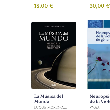
ARSUAGA, ANA
MARÍA
18,00 €
30,00 
La Música del
Neuropsi
Mundo
de la Vio
Género
LUQUE MORENO,
VV.AA