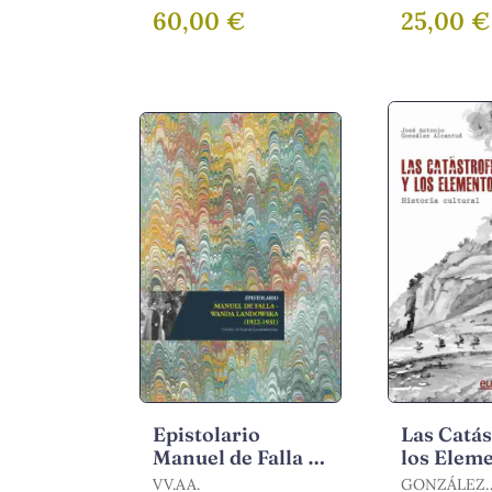
JESÚS
60,00 €
25,00 €
Epistolario
Las Catás
Manuel de Falla -
los Elem
Wanda
Historia 
VV.AA.
GONZÁLEZ