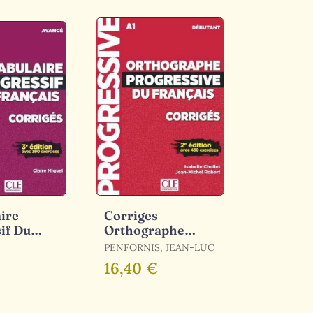
ire
Corriges
if Du
Orthographe
 Avec 390
Progressive
PENFORNIS, JEAN-LUC
 -
Débutant
16,40 €
2-C1. 1).