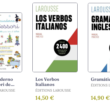
aderno
Los Verbos
Gramátic
ri de
Italianos
ÉDITIONS 
es para
LAROUSSE
ÉDITIONS LAROUSSE
Año
14,50 €
14,90 €