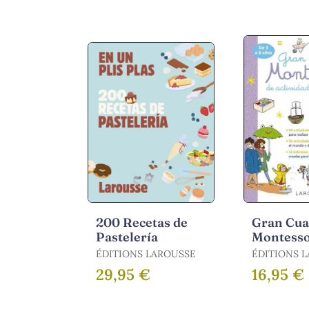
200 Recetas de
Gran Cu
Pastelería
Montesso
Actividad
ÉDITIONS LAROUSSE
ÉDITIONS 
Todo el 
29,95 €
16,95 €