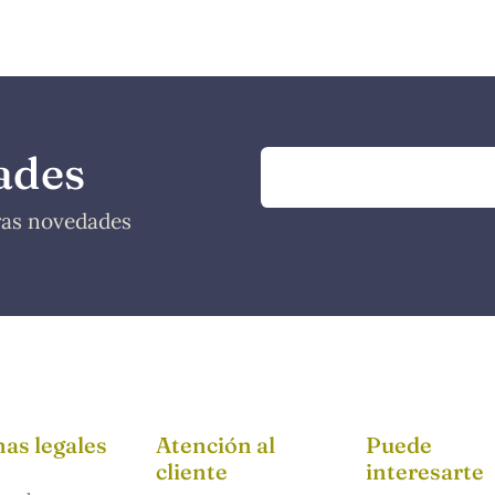
ades
tras novedades
as legales
Atención al
Puede
cliente
interesarte