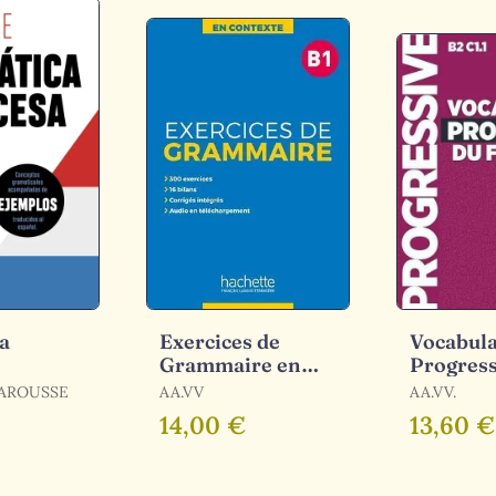
a
Exercices de
Vocabula
Grammaire en
Progress
Contexte B1
Francais
LAROUSSE
AA.VV
AA.VV.
Exercises
14,00 €
13,60 €
Avance (B
Corri