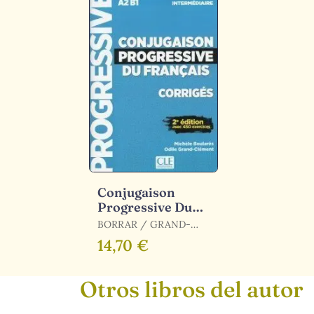
Conjugaison
Progressive Du
Francais - 2Eme
BORRAR / GRAND-
Edition: Corriges
CLÉMENT, ODILE
14,70 €
Debutant
Otros libros del autor