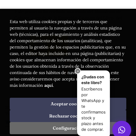
Este proyecto ha recibido una ayuda del Ministerio de
Cultura, a través de la Dirección General del Libro, del
Esta web utiliza cookies propias y de terceros que
Cómic y de la Lectura
permiten al usuario la navegación a través de una página
web (técnicas), para el seguimiento y análisis estadístico
del comportamiento de los usuarios (analíticas), que
permiten la gestión de los espacios publicitarios que, en su
caso, el editor haya incluido en una página (publicitarias) y
cookies que almacenan información del comportamiento
de los usuarios obtenida a través de la observación
continuada de sus hábitos de navegación. Si acepta este
aviso consideraremos que acepta su uso. Puede obtener
más información
aquí
.
Aceptar cookies
2026 ©
Librería Luces
. Todos los Derechos Reservados |
Trevenque Group
Rechazar cookies
Configuración