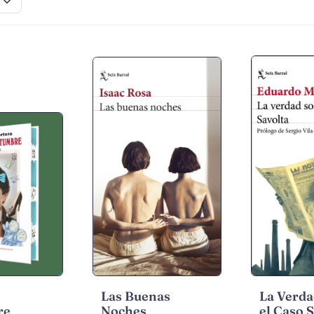
Las Buenas
La Verda
re
Noches
el Caso 