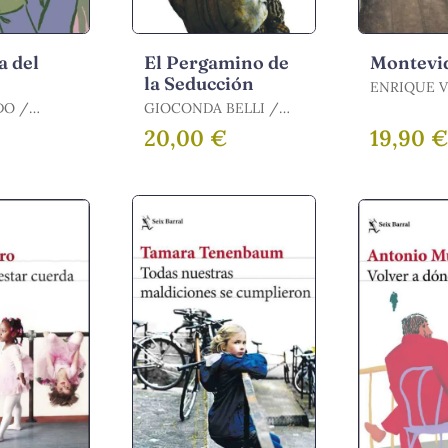
a del
El Pergamino de
Montevi
la Seducción
ENRIQUE V
/ VILA-MATAS,
O /
GIOCONDA BELLI /
ENRIQUE
IRA
BELLI, GIOCONDA
20,00 €
19,90 