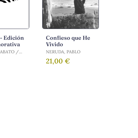
 - Edición
Confieso que He
rativa
Vivido
ABATO /
NERUDA, PABLO
RNESTO
€
21,00 €