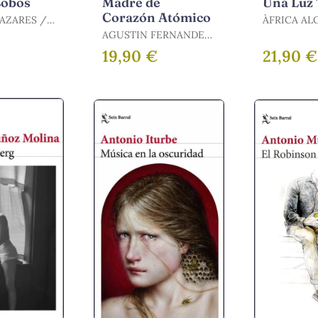
Lobos
Madre de
Una Luz
Corazón Atómico
AZARES /
ÀFRICA AL
, JULIO
AGUSTIN FERNANDEZ
MALLO / FERNÁNDEZ
19,90 €
21,90 €
MALLO, AGUSTÍN