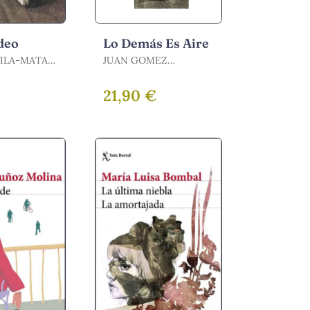
deo
Lo Demás Es Aire
ILA-MATAS
JUAN GOMEZ
BARCENA / GÓMEZ
BÁRCENA, JUAN
€
21,90 €