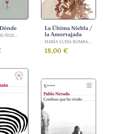
 Dónde
La Última Niebla /
la Amortajada
MUÑOZ
MARÍA LUISA BOMBAL
ANTONIO
/ BOMBAL, MARÍA
€
18,00 €
LUISA