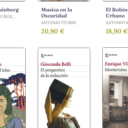
Fainberg
Musica en la
El Robi
Oscuridad
Urbano
MUÑOZ
ANTONIO ITURBE
ANTONIO 
MOLINA / MUÑOZ
20,90 €
18,90 
MOLINA, 