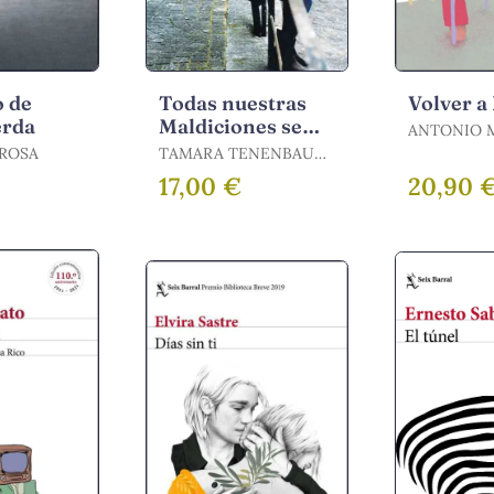
o de
Todas nuestras
Volver a
erda
Maldiciones se
ANTONIO 
Cumplieron
MOLINA / MUÑOZ
ROSA
TAMARA TENENBAUM
MOLINA, 
/ TENENBAUM,
17,00 €
20,90 
TAMARA