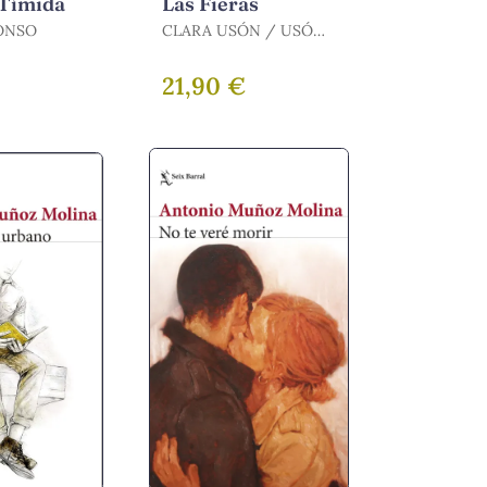
 Tímida
Las Fieras
ONSO
CLARA USÓN / USÓN,
CLARA
21,90 €