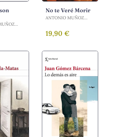
nson
No te Veré Morir
ANTONIO MUÑOZ
MOLINA / MUÑOZ
MUÑOZ
MOLINA, ANTONIO
€
19,90 €
ANTONIO