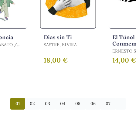
encia
Dias sin Ti
El Túnel
Conmemo
BATO /
SASTRE, ELVIRA
RNESTO
ERNESTO S
SÁBATO, E
18,00 €
14,00 
01
02
03
04
05
06
07