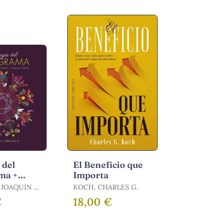
 del
El Beneficio que
ma +
Importa
JOAQUIN /
KOCH, CHARLES G.
A,
€
18,00 €
QUIN /