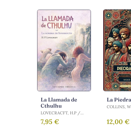
La Llamada de
La Piedr
Cthulhu
COLLINS, W
LOVECRACFT, H.P /
HOWARD PHILLIPS
7,95 €
12,00 €
LOVECRAFT