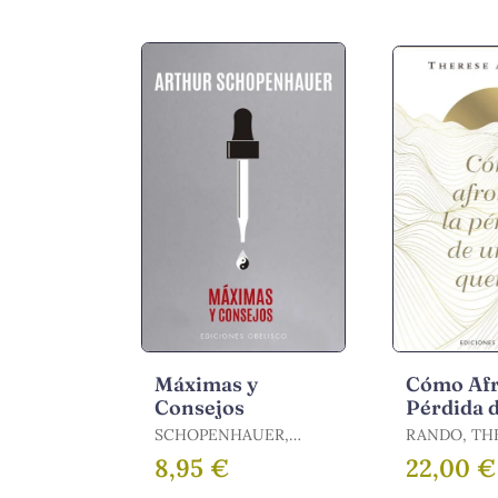
Máximas y
Cómo Afr
Consejos
Pérdida d
Querido
SCHOPENHAUER,
RANDO, THE
ARTHUR
8,95 €
22,00 €