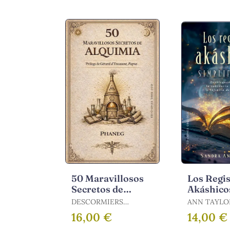
50 Maravillosos
Los Regi
Secretos de
Akáshico
Alquimia
Simplifi
DESCORMIERS
ANN TAYLO
PHANEG, GEORGES
/ TAYLOR, SANDRA
16,00 €
14,00 €
ANNE