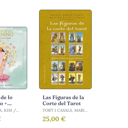
 de lo
Las Figuras de la
o +
Corte del Tarot
 KIM /
TORT I CASALS, MARIA
A SCHMID,
DEL MAR
€
25,00 €