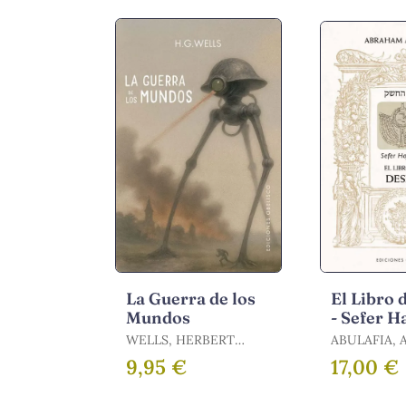
La Guerra de los
El Libro 
Mundos
- Sefer H
WELLS, HERBERT
ABULAFIA,
GEORGE
9,95 €
17,00 €