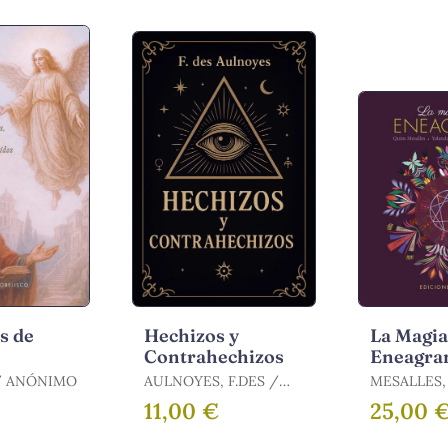
s de
Hechizos y
La Magia
Contrahechizos
Eneagra
Cartas
ANONIMO / ANÓNIMO
AULNOYES, F.DES /
MESALLES, 
DES AULNOYES,
RAMOS VEL
11,00 €
25,00 
FRANÇOIS
YOLANDA / MESALLES
BISBE, JOA