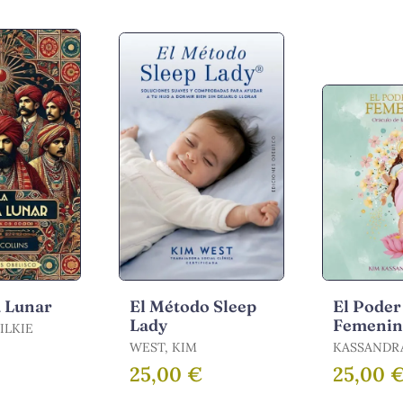
a Lunar
El Método Sleep
El Poder
Lady
Femenin
ILKIE
Cartas
WEST, KIM
KASSANDRA,
KASSANDR
25,00 €
25,00 
KIM