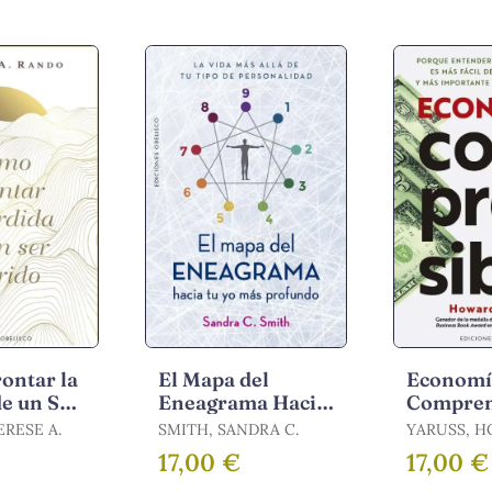
ontar la
El Mapa del
Economí
e un Ser
Eneagrama Hacia
Compren
tu yo Más
RESE A.
SMITH, SANDRA C.
YARUSS, 
Profundo
17,00 €
17,00 €