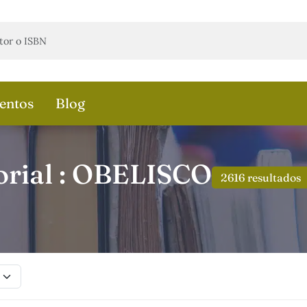
entos
Blog
orial : OBELISCO
2616 resultados