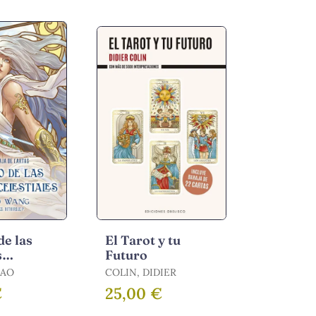
de las
El Tarot y tu
s
Futuro
es +
TAO
COLIN, DIDIER
€
25,00 €