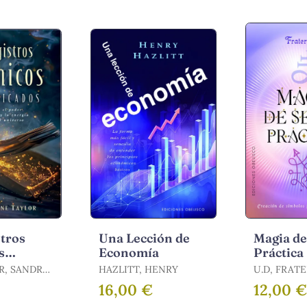
stros
Una Lección de
Magia de
s
Economía
Práctica
cados
R, SANDRA
HAZLITT, HENRY
U.D, FRATER
FRATER, T
16,00 €
12,00 