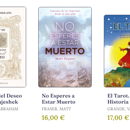
CABASSA, 
del Deseo
No Esperes a
El Tarot
ajeshek
Estar Muerto
Historia
 ABRAHAM
FRASER, MATT
GRANDE, V
/ CHIARA
16,00 €
17,00 €