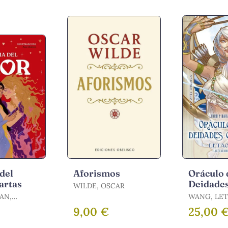
del
Aforismos
Oráculo 
artas
Deidade
WILDE, OSCAR
Celestial
AN,
WANG, LE
Cartas
9,00 €
25,00 