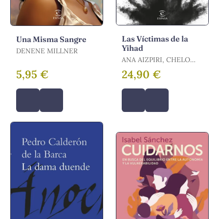
Las Víctimas de la
Una Misma Sangre
Yihad
DENENE MILLNER
ANA AIZPIRI, CHELO
APARICIO / AIZPIRI,
5,95 €
24,90 €
ANA / APARICIO,
CHELO