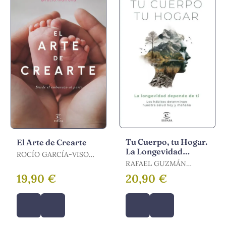
Tu Cuerpo, tu Hogar.
El Arte de Crearte
La Longevidad
ROCÍO GARCÍA-VISO
Depende de Ti
@ROCIO.MATRONA
RAFAEL GUZMÁN
GARCÍA / GUZMÁN,
19,90 €
20,90 €
RAFAEL