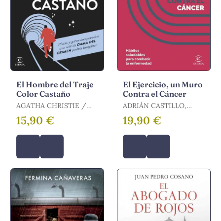
El Hombre del Traje
El Ejercicio, un Muro
Color Castaño
Contra el Cáncer
AGATHA CHRISTIE /
ADRIÁN CASTILLO,
CHRISTIE, AGATHA
JAVIER S. MORALES,
15,90 €
19,90 €
PEDRO L. VALEN /
CASTILLO, ADRIÁN /
MORALES, JAVIER /
VALENZUELA, PEDRO L.