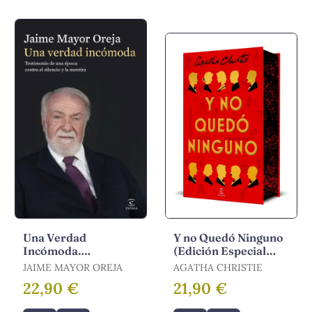
Una Verdad
Y no Quedó Ninguno
Incómoda.
(Edición Especial
Testimonio de una
Cantos Tintados)
JAIME MAYOR OREJA
AGATHA CHRISTIE
Época: Contra el
22,90 €
21,90 €
Silencio y la Mentira