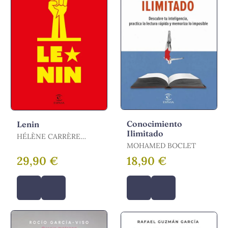
Conocimiento
Lenin
Ilimitado
HÉLÈNE CARRÈRE
D'ENCAUSSE /
MOHAMED BOCLET
CARRÈRE D'ENCAUSSE,
29,90 €
18,90 €
HÉLÈNE