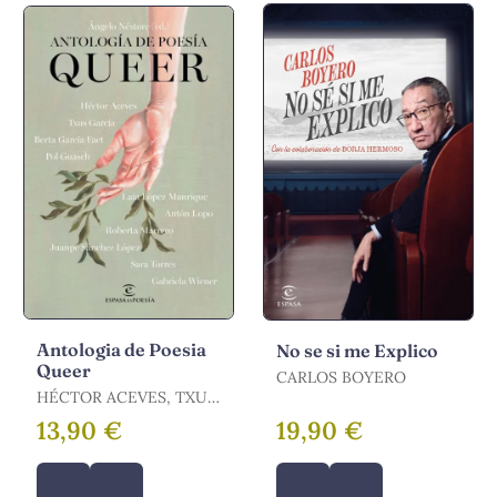
Antologia de Poesia
No se si me Explico
Queer
CARLOS BOYERO
HÉCTOR ACEVES, TXUS
GARCÍA, BERTA GARCÍA
13,90 €
19,90 €
FAET, POL /
ACEVES,HECTOR