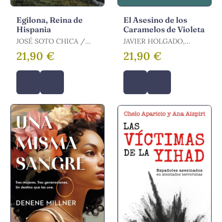
Egilona, Reina de
El Asesino de los
Hispania
Caramelos de Violeta
JOSÉ SOTO CHICA /
JAVIER HOLGADO,
SOTO CHICA, JOSÉ
SUSANA LÓPEZ RUBIO
21,90 €
21,90 €
/ HOLGADO,JAVIER /
SUSANA LÓPEZ RUBIO