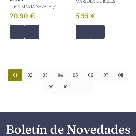
MARIOLA CUBELLS
JOSE MARIA ZAVALA /
PAVIA
ZAVALA, JOSÉ MARÍA
20,90 €
5,95 €
01
02
03
04
05
06
07
08
09
10
Boletín de Novedades