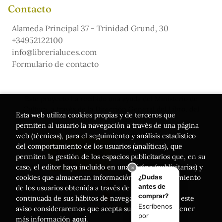
Contacto
Alameda Principal 37 - Trinidad Grund, 30
+34952122100
info@librerialuces.com
Formulario de contacto
Este proyecto ha recibido una ayuda del Ministerio de
Cultura, a través de la Dirección General del Libro, del
Esta web utiliza cookies propias y de terceros que
Cómic y de la Lectura
permiten al usuario la navegación a través de una página
web (técnicas), para el seguimiento y análisis estadístico
del comportamiento de los usuarios (analíticas), que
permiten la gestión de los espacios publicitarios que, en su
caso, el editor haya incluido en una página (publicitarias) y
cookies que almacenan información del comportamiento
de los usuarios obtenida a través de la observación
continuada de sus hábitos de navegación. Si acepta este
aviso consideraremos que acepta su uso. Puede obtener
más información
aquí
.