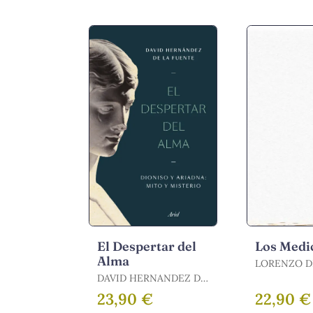
El Despertar del
Los Medi
Alma
LORENZO D
/ DE MEDICI,
DAVID HERNANDEZ DE
LORENZO
LA FUENTE /
23,90 €
22,90 €
HERNÁNDEZ DE LA