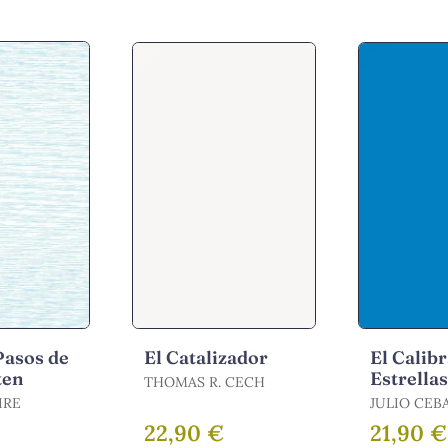
Pasos de
El Catalizador
El Calib
ten
Estrella
THOMAS R. CECH
IRE
JULIO CEB
22,90 €
21,90 €