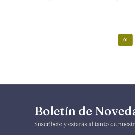
FUENTE, DAVID
PURIFICAC
01
Boletín de Noved
Suscríbete y estarás al tanto de nues