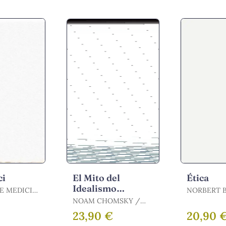
ci
El Mito del
Ética
Idealismo
E MEDICI
NORBERT B
Americano
BILBENY, 
NOAM CHOMSKY /
CHOMSKY, NOAM
23,90 €
20,90 