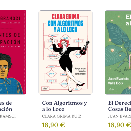
es de
Con Algoritmos y
El Derec
ación
a lo Loco
Cosas Be
RAMSCI
CLARA GRIMA RUIZ
JUAN EVAR
BOIX
18,90 €
18,90 