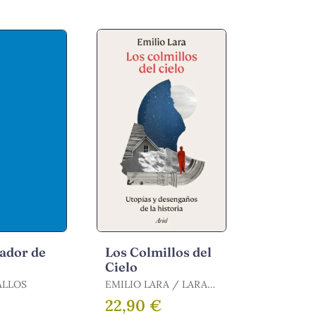
rador de
Los Colmillos del
s
Cielo
ALLOS
EMILIO LARA / LARA
EMILIO
22,90 €