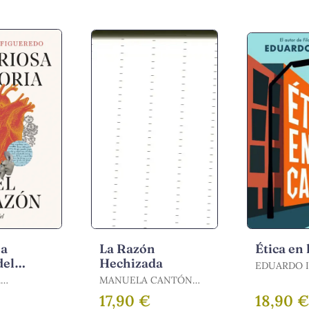
sa
La Razón
Ética en 
del
Hechizada
EDUARDO 
.
MANUELA CANTÓN
O
DELGADO / CANTÓN
17,90 €
18,90 
DELGADO, MANUELA