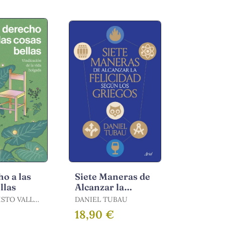
ho a las
Siete Maneras de
llas
Alcanzar la
Felicidad Según
ISTO VALLS
DANIEL TUBAU
los Griegos
€
18,90 €