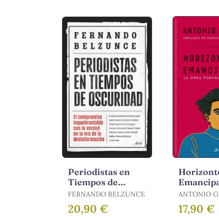
Periodistas en
Horizont
Tiempos de
Emancip
Oscuridad
FERNANDO BELZUNCE
ANTONIO G
20,90 €
17,90 €