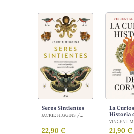
Seres Sintientes
La Curio
Historia 
JACKIE HIGGINS /
Corazón
HIGGINS, JACKIE
VINCENT M
FIGUERED
22,90 €
21,90 €