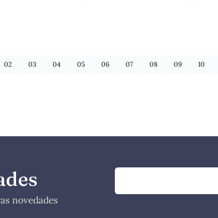
IÓ
02
03
04
05
06
07
08
09
10
ades
tras novedades