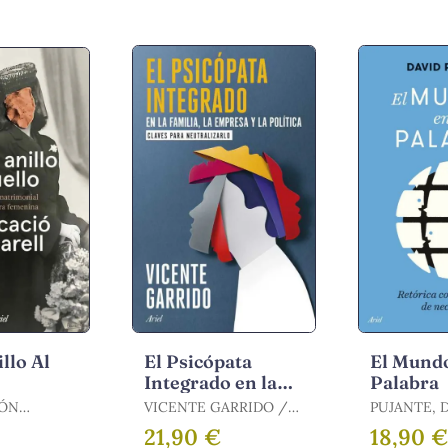
llo Al
El Psicópata
El Mundo
Integrado en la
Palabra
Familia, la
IÓN
VICENTE GARRIDO /
PUJANTE, 
Empresa y la
/
GARRIDO, VICENTE
21,90 €
18,90 
,
Política